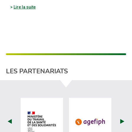
Lire la suite
LES PARTENARIATS
visiter les site de Ministère du travail (
visiter les si