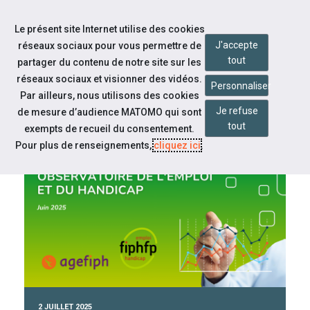
Accéder à notre page Facebook
Accéder à notre page Linkedin
Accéder à notre page Citykomi
Aller à la navigation
Le présent site Internet utilise des cookies
Aller au contenu
J'accepte
réseaux sociaux pour vous permettre de
tout
partager du contenu de notre site sur les
réseaux sociaux et visionner des vidéos.
Personnaliser
Par ailleurs, nous utilisons des cookies
Je refuse
de mesure d’audience MATOMO qui sont
tout
CAP EMPLOI 02
exempts de recueil du consentement.
Pour plus de renseignements,
cliquez ici
.
À la une
2 JUILLET 2025